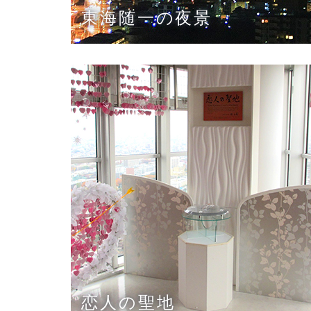
東海随一の夜景
恋人の聖地