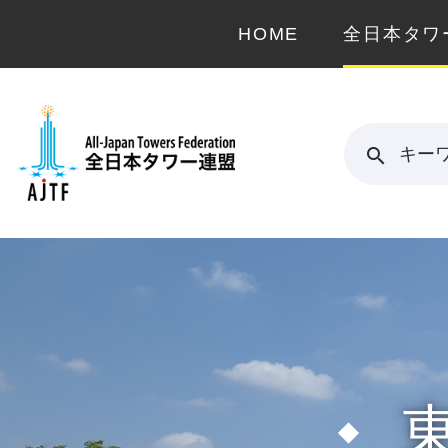
HOME
全日本タワ
キー