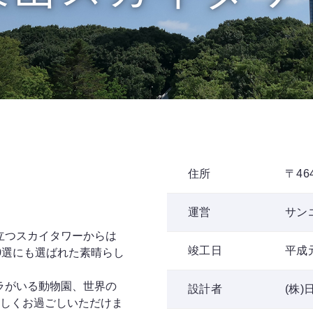
住所
〒46
運営
サン
立つスカイタワーからは
竣工日
平成
0選にも選ばれた素晴らし
ラがいる動物園、世界の
設計者
(株
楽しくお過ごしいただけま