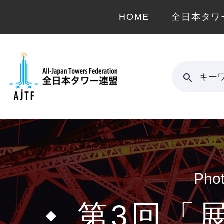
HOME
全日本タワ
キー
Phot
第3回「展