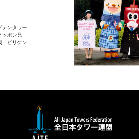
プテンタワー
ノッポン兄
閣「ビリケン